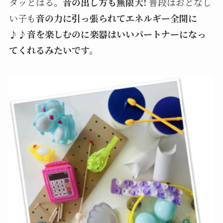
タッとはる。
音の出し方も無限大!
普段はおとなし
Contact
い子も
音の力に引っ張られてエネルギー全開に
♪♪音を楽しむのに楽器はいいパートナーになっ
Q&A
てくれるみたいです。
Gallery