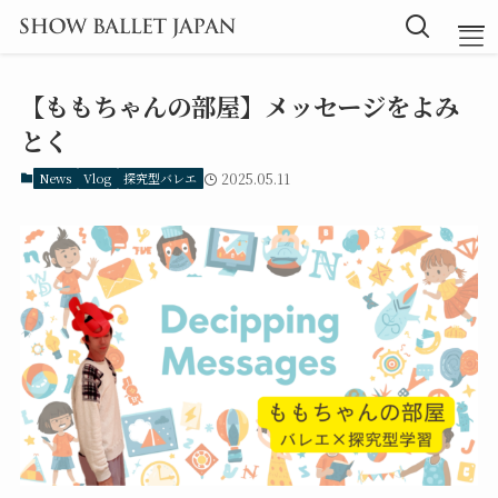
【ももちゃんの部屋】メッセージをよみ
TOP
とく
News
Vlog
探究型バレエ
2025.05.11
Message
Instructor
Lesson
Blog
探究型バレエ