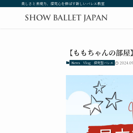
美しさと表現力、探究心を伸ばす新しいバレエ教室
【ももちゃんの部屋
News
Vlog
探究型バレエ
2024.09