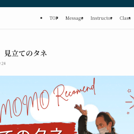
TOP
Message
Instructor
Class
】見立てのタネ
.24