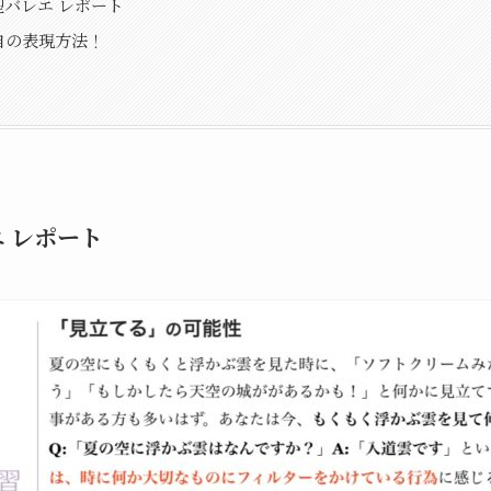
型バレエ レポート
自の表現方法！
エ レポート