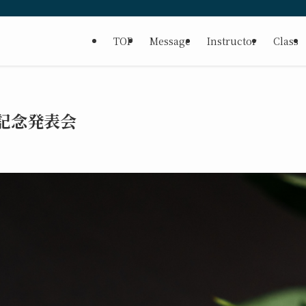
TOP
Message
Instructor
Class
記念発表会