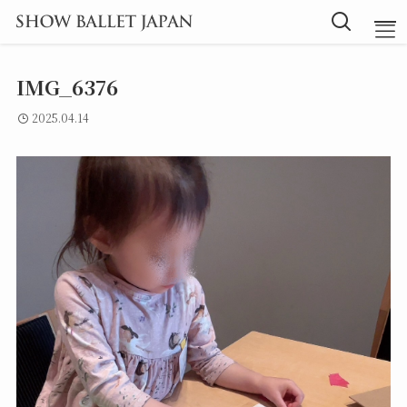
IMG_6376
TOP
2025.04.14
Message
Instructor
Lesson
Blog
探究型バレエ