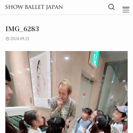
IMG_6283
TOP
2024.09.21
Message
Instructor
Lesson
Blog
探究型バレエ