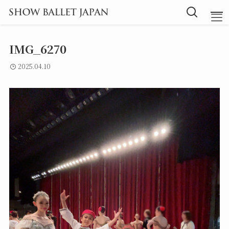
IMG_6270
TOP
2025.04.10
Message
Instructor
Lesson
Blog
探究型バレエ