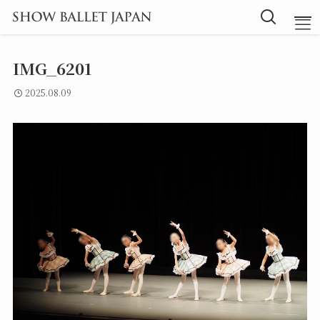
IMG_6201
TOP
2025.08.09
Message
Instructor
Lesson
Blog
探究型バレエ