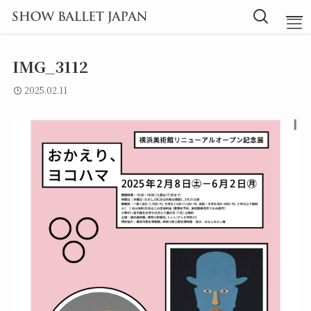
IMG_3112
TOP
2025.02.11
Message
Instructor
Lesson
Blog
探究型バレエ