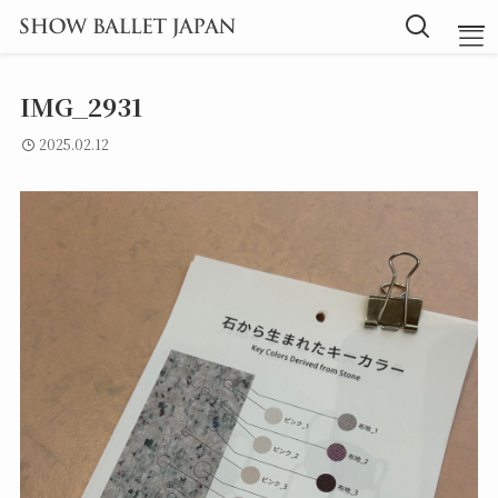
IMG_2931
TOP
2025.02.12
Message
Instructor
Lesson
Blog
探究型バレエ