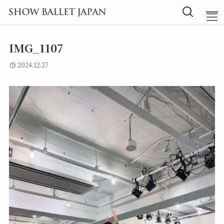
IMG_1107
TOP
2024.12.27
Message
Instructor
Lesson
Blog
探究型バレエ