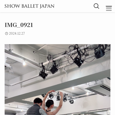
IMG_0921
TOP
2024.12.27
Message
Instructor
Lesson
Blog
探究型バレエ