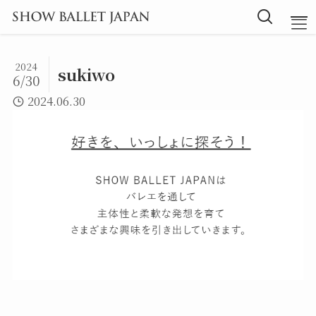
2024
sukiwo
6/30
TOP
2024.06.30
Message
Instructor
Lesson
Blog
探究型バレエ