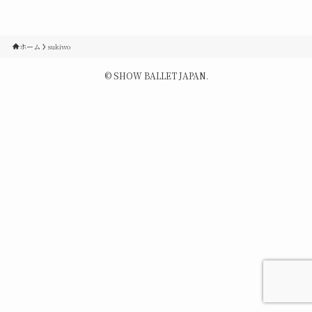
Contact
ホーム
sukiwo
Q&A
©
SHOW BALLET JAPAN.
Gallery