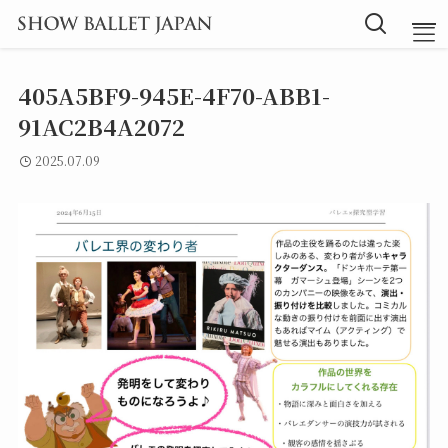
405A5BF9-945E-4F70-ABB1-
TOP
91AC2B4A2072
2025.07.09
Message
Instructor
Lesson
Blog
探究型バレエ