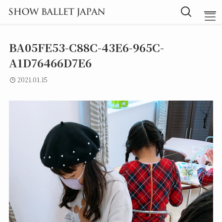
BA05FE53-C88C-43E6-965C-
TOP
A1D76466D7E6
2021.01.15
Message
Instructor
Lesson
Blog
探究型バレエ