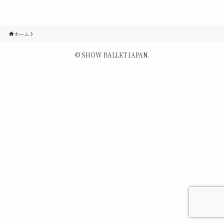
Contact
ホーム
Q&A
©
SHOW BALLET JAPAN.
Gallery